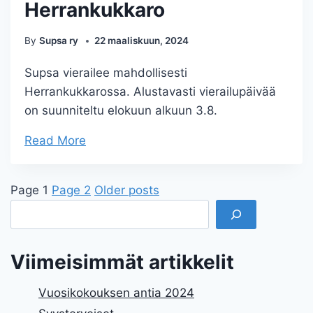
Herrankukkaro
By
Supsa ry
22 maaliskuun, 2024
Supsa vierailee mahdollisesti
Herrankukkarossa. Alustavasti vierailupäivää
on suunniteltu elokuun alkuun 3.8.
Read More
Artikkelien
Page 1
Page 2
Older
posts
Etsi
sivutus
Viimeisimmät artikkelit
Vuosikokouksen antia 2024