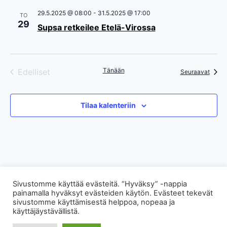
29.5.2025 @ 08:00
-
31.5.2025 @ 17:00
TO
29
Supsa retkeilee Etelä-Virossa
Tänään
Edelliset
Tapah
Seuraavat
Tapahtumat
Tilaa kalenteriin
Sivustomme käyttää evästeitä. “Hyväksy” -nappia
painamalla hyväksyt evästeiden käytön. Evästeet tekevät
sivustomme käyttämisestä helppoa, nopeaa ja
käyttäjäystävällistä.
Created using Styx powered by Wordpress