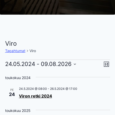
Viro
Tapahtumat
Viro
Tapahtumat
24.05.2024
 - 
09.08.2026
Ta
Nä
Lista
Valitse
Vi
nav
toukokuu 2024
päivä.
Na
24.5.2024 @ 08:00
-
26.5.2024 @ 17:00
PE
24
Viron retki 2024
toukokuu 2025