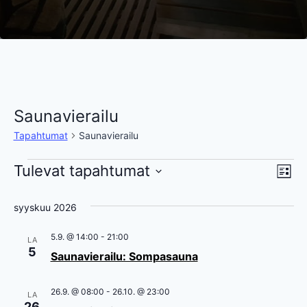
Saunavierailu
Tapahtumat
Saunavierailu
Tapahtumat
Tulevat tapahtumat
Ta
Nä
Lista
Valitse
Vi
nav
syyskuu 2026
päivä.
Na
5.9. @ 14:00
-
21:00
LA
5
Saunavierailu: Sompasauna
26.9. @ 08:00
-
26.10. @ 23:00
LA
26