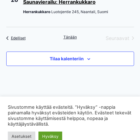
Saunavierailu: Herrankukkaro
Herrankukkaro
Luotojentie 245, Naantali, Suomi
Tänään
Seuraavat
Tapahtumat
Edelliset
Tapahtum
Tilaa kalenteriin
Sivustomme käyttää evästeitä. “Hyväksy” -nappia
painamalla hyväksyt evästeiden käytön. Evästeet tekevät
sivustomme käyttämisestä helppoa, nopeaa ja
käyttäjäystävällistä.
Created using Styx powered by Wordpress
Asetukset
Hyväksy